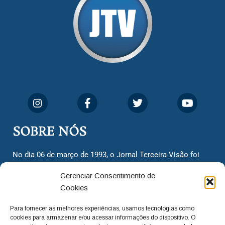
SOBRE NÓS
No dia 06 de março de 1993, o Jornal Terceira Visão foi
fundado para ser uma terceira via de notícias para os
Gerenciar Consentimento de
cidadãos valinhenses, já que naquela época só existiam
Cookies
dois jornais. Há mais de 30 anos, o jornal continua
assumindo o papel de ser a ‘voz do povo’ e continuamos
Para fornecer as melhores experiências, usamos tecnologias como
com o foco de trazer as melhores notícias. Nunca
cookies para armazenar e/ou acessar informações do dispositivo. O