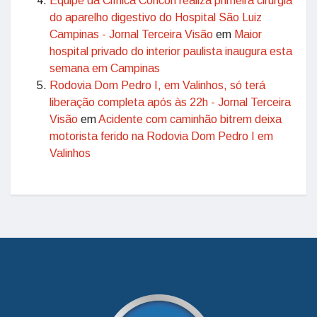
Equipe da Clínica Concon realiza primeira cirurgia
do aparelho digestivo do Hospital São Luiz
Campinas - Jornal Terceira Visão
em
Maior
hospital privado do interior paulista inaugura esta
semana em Campinas
Rodovia Dom Pedro I, em Valinhos, só terá
liberação completa após às 22h - Jornal Terceira
Visão
em
Acidente com caminhão bitrem deixa
motorista ferido na Rodovia Dom Pedro I em
Valinhos