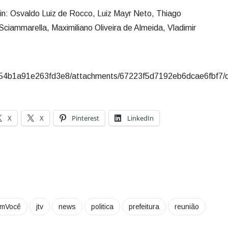
klin: Osvaldo Luiz de Rocco, Luiz Mayr Neto, Thiago
ciammarella, Maximiliano Oliveira de Almeida, Vladimir
X
X
Pinterest
LinkedIn
omVocê
jtv
news
politica
prefeitura
reunião