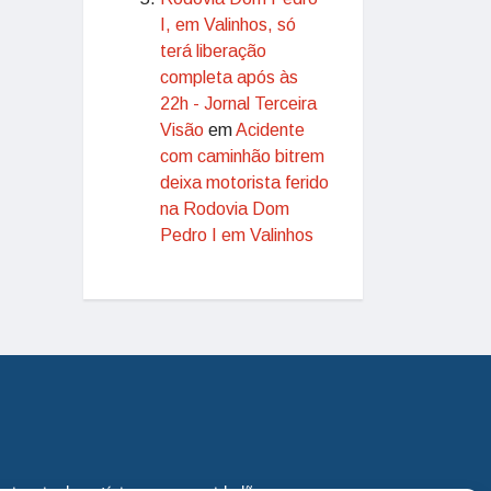
I, em Valinhos, só
terá liberação
completa após às
22h - Jornal Terceira
Visão
em
Acidente
com caminhão bitrem
deixa motorista ferido
na Rodovia Dom
Pedro I em Valinhos