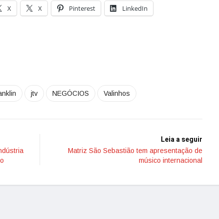
X
X
Pinterest
LinkedIn
anklin
jtv
NEGÓCIOS
Valinhos
Leia a seguir
ndústria
Matriz São Sebastião tem apresentação de
to
músico internacional