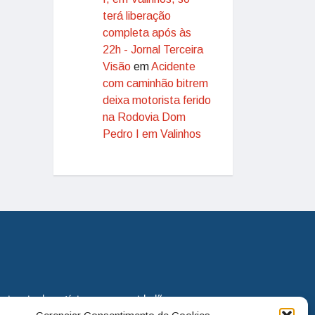
terá liberação
completa após às
22h - Jornal Terceira
Visão
em
Acidente
com caminhão bitrem
deixa motorista ferido
na Rodovia Dom
Pedro I em Valinhos
eira via de notícias para os cidadãos