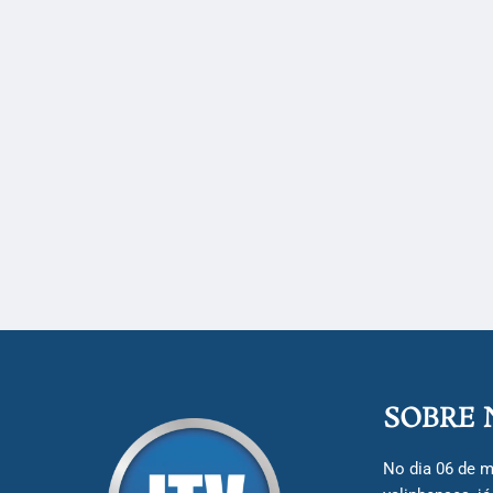
SOBRE 
No dia 06 de m