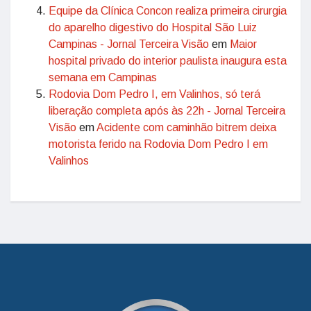
Equipe da Clínica Concon realiza primeira cirurgia
do aparelho digestivo do Hospital São Luiz
Campinas - Jornal Terceira Visão
em
Maior
hospital privado do interior paulista inaugura esta
semana em Campinas
Rodovia Dom Pedro I, em Valinhos, só terá
liberação completa após às 22h - Jornal Terceira
Visão
em
Acidente com caminhão bitrem deixa
motorista ferido na Rodovia Dom Pedro I em
Valinhos