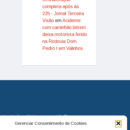
completa após às
22h - Jornal Terceira
Visão
em
Acidente
com caminhão bitrem
deixa motorista ferido
na Rodovia Dom
Pedro I em Valinhos
eira via de notícias para os cidadãos
Gerenciar Consentimento de Cookies
o jornal continua assumindo o papel