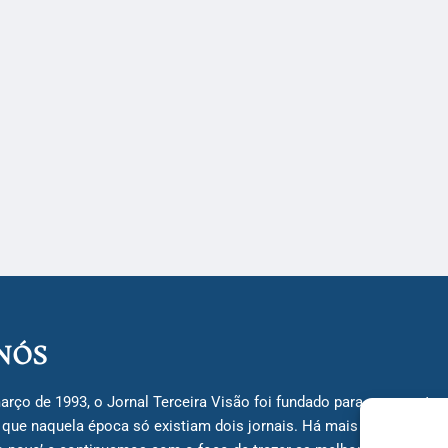
NÓS
arço de 1993, o Jornal Terceira Visão foi fundado para ser uma terc
á que naquela época só existiam dois jornais. Há mais de 30 anos, 