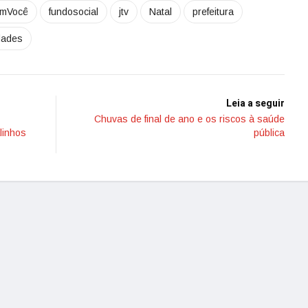
omVocê
fundosocial
jtv
Natal
prefeitura
dades
Leia a seguir
Chuvas de final de ano e os riscos à saúde
linhos
pública