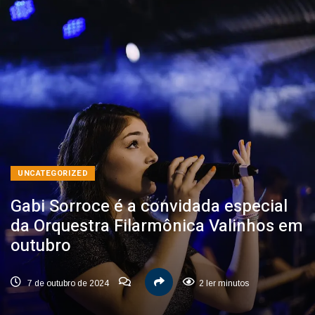
UNCATEGORIZED
Gabi Sorroce é a convidada especial
da Orquestra Filarmônica Valinhos em
outubro
7 de outubro de 2024
2 ler minutos