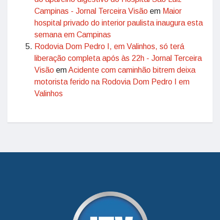
Campinas - Jornal Terceira Visão
em
Maior
hospital privado do interior paulista inaugura esta
semana em Campinas
Rodovia Dom Pedro I, em Valinhos, só terá
liberação completa após às 22h - Jornal Terceira
Visão
em
Acidente com caminhão bitrem deixa
motorista ferido na Rodovia Dom Pedro I em
Valinhos