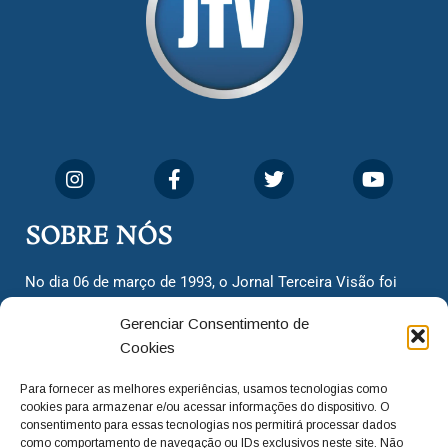
SOBRE NÓS
No dia 06 de março de 1993, o Jornal Terceira Visão foi
fundado para ser uma terceira via de notícias para os
Gerenciar Consentimento de
cidadãos valinhenses, já que naquela época só existiam
Cookies
dois jornais. Há mais de 30 anos, o jornal continua
assumindo o papel de ser a ‘voz do povo’ e continuamos
Para fornecer as melhores experiências, usamos tecnologias como
com o foco de trazer as melhores notícias. Nunca
cookies para armazenar e/ou acessar informações do dispositivo. O
deixamos de lado as necessidades do cidadão, sempre
consentimento para essas tecnologias nos permitirá processar dados
como comportamento de navegação ou IDs exclusivos neste site. Não