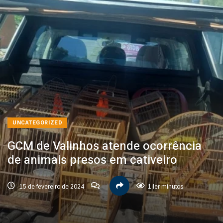
UNCATEGORIZED
GCM de Valinhos atende ocorrência
de animais presos em cativeiro
15 de fevereiro de 2024
1 ler minutos