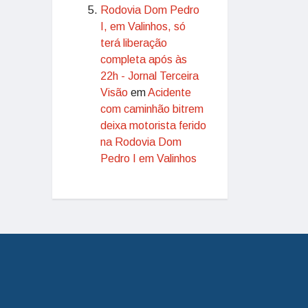
Rodovia Dom Pedro
I, em Valinhos, só
terá liberação
completa após às
22h - Jornal Terceira
Visão
em
Acidente
com caminhão bitrem
deixa motorista ferido
na Rodovia Dom
Pedro I em Valinhos