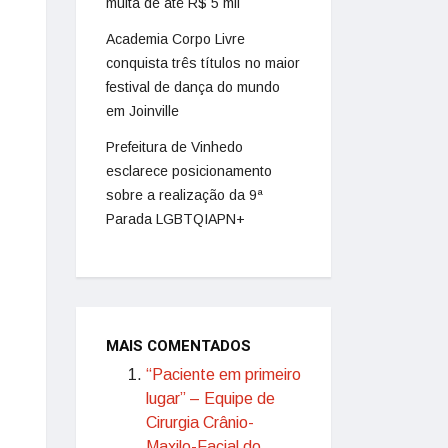
multa de até R$ 5 mil
Academia Corpo Livre
conquista três títulos no maior
festival de dança do mundo
em Joinville
Prefeitura de Vinhedo
esclarece posicionamento
sobre a realização da 9ª
Parada LGBTQIAPN+
MAIS COMENTADOS
“Paciente em primeiro
lugar” – Equipe de
Cirurgia Crânio-
Maxilo-Facial do