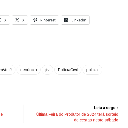
X
X
Pinterest
LinkedIn
omVocê
denúncia
jtv
PolíciaCivil
policial
Leia a seguir
 e
Última Feira do Produtor de 2024 terá sorteio
de cestas neste sábado