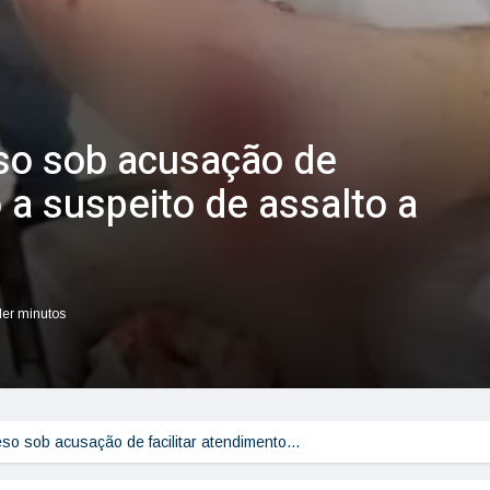
so sob acusação de
o a suspeito de assalto a
ler minutos
so sob acusação de facilitar atendimento…