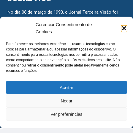
No dia 06 de março de 1993, o Jornal Terceira Visão foi
fundado para ser uma terceira via de notícias para os
Gerenciar Consentimento de
cidadãos valinhenses, já que naquela época só existiam
Cookies
dois jornais. Há mais de 30 anos, o jornal continua
assumindo o papel de ser a ‘voz do povo’ e continuamos
Para fornecer as melhores experiências, usamos tecnologias como
com o foco de trazer as melhores notícias. Nunca
cookies para armazenar e/ou acessar informações do dispositivo. O
deixamos de lado as necessidades do cidadão, sempre
consentimento para essas tecnologias nos permitirá processar dados
como comportamento de navegação ou IDs exclusivos neste site. Não
questionando os órgãos públicos em busca de melhorias
consentir ou retirar o consentimento pode afetar negativamente certos
para a cidade e sempre cobrando resoluções para casos
recursos e funções.
‘esquecidos’. Informar é a nossa missão!
Aceitar
adm@jtv.com.br
(19) 3929-6225
Negar
(19) 99450-1424
Ver preferências