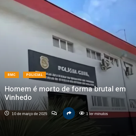
RMC
POLICIAL
Homem é morto de forma brutal em
Vinhedo
10 de março de 2025
1 ler minutos