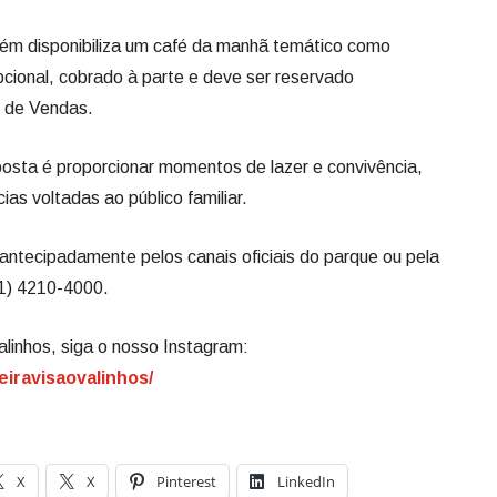
ém disponibiliza um café da manhã temático como
opcional, cobrado à parte e deve ser reservado
l de Vendas.
oposta é proporcionar momentos de lazer e convivência,
as voltadas ao público familiar.
antecipadamente pelos canais oficiais do parque ou pela
11) 4210-4000.
alinhos, siga o nosso Instagram:
eiravisaovalinhos/
X
X
Pinterest
LinkedIn