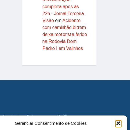
completa após às
22h - Jornal Terceira
Visão
em
Acidente
com caminhão bitrem
deixa motorista ferido
na Rodovia Dom
Pedro I em Valinhos
eira via de notícias para os cidadãos
Gerenciar Consentimento de Cookies
o jornal continua assumindo o papel