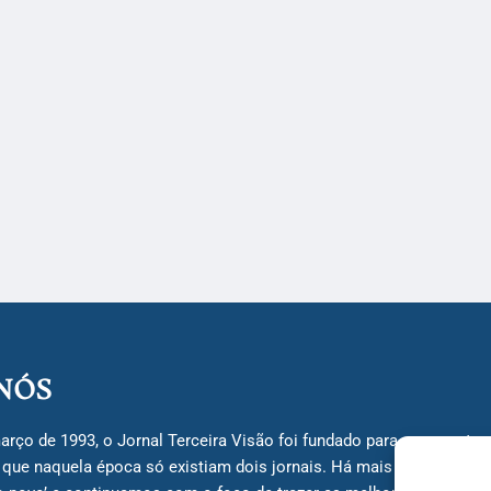
NÓS
arço de 1993, o Jornal Terceira Visão foi fundado para ser uma terc
á que naquela época só existiam dois jornais. Há mais de 30 anos, 