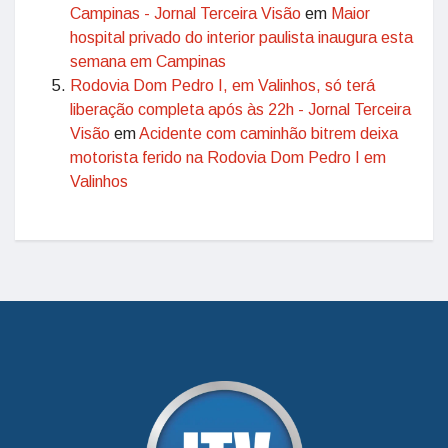
Campinas - Jornal Terceira Visão
em
Maior
hospital privado do interior paulista inaugura esta
semana em Campinas
Rodovia Dom Pedro I, em Valinhos, só terá
liberação completa após às 22h - Jornal Terceira
Visão
em
Acidente com caminhão bitrem deixa
motorista ferido na Rodovia Dom Pedro I em
Valinhos