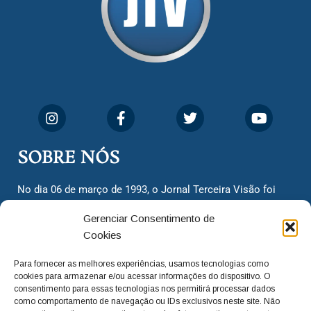
SOBRE NÓS
No dia 06 de março de 1993, o Jornal Terceira Visão foi
fundado para ser uma terceira via de notícias para os
Gerenciar Consentimento de
cidadãos valinhenses, já que naquela época só existiam
Cookies
dois jornais. Há mais de 30 anos, o jornal continua
assumindo o papel de ser a ‘voz do povo’ e continuamos
Para fornecer as melhores experiências, usamos tecnologias como
com o foco de trazer as melhores notícias. Nunca
cookies para armazenar e/ou acessar informações do dispositivo. O
deixamos de lado as necessidades do cidadão, sempre
consentimento para essas tecnologias nos permitirá processar dados
como comportamento de navegação ou IDs exclusivos neste site. Não
questionando os órgãos públicos em busca de melhorias