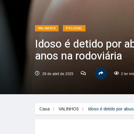
VALINHOS
POLICIAL
Idoso é detido por a
anos na rodoviária
28 de abril de 2025
2 ler mi
Casa
VALINHOS
Idoso é detido por abu