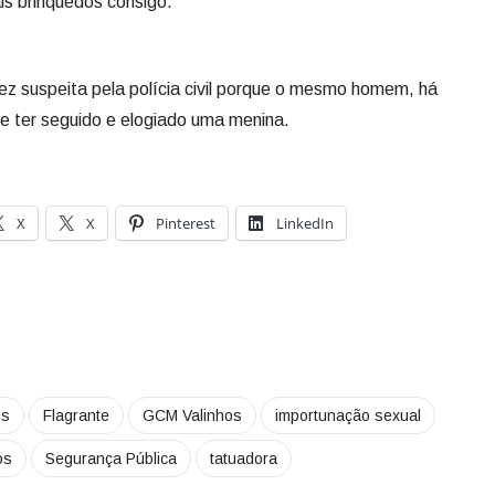
is brinquedos consigo.
ez suspeita pela polícia civil porque o mesmo homem, há
 de ter seguido e elogiado uma menina.
X
X
Pinterest
LinkedIn
os
Flagrante
GCM Valinhos
importunação sexual
os
Segurança Pública
tatuadora