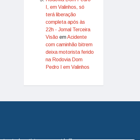
I, em Valinhos, só
terá liberação
completa após às
22h - Jornal Terceira
Visão
em
Acidente
com caminhão bitrem
deixa motorista ferido
na Rodovia Dom
Pedro I em Valinhos