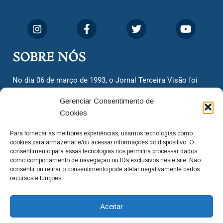
SOBRE NÓS
No dia 06 de março de 1993, o Jornal Terceira Visão foi
fundado para ser uma terceira via de notícias para os
Gerenciar Consentimento de
cidadãos valinhenses, já que naquela época só existiam
Cookies
dois jornais. Há mais de 30 anos, o jornal continua
assumindo o papel de ser a ‘voz do povo’ e continuamos
Para fornecer as melhores experiências, usamos tecnologias como
com o foco de trazer as melhores notícias. Nunca
cookies para armazenar e/ou acessar informações do dispositivo. O
deixamos de lado as necessidades do cidadão, sempre
consentimento para essas tecnologias nos permitirá processar dados
como comportamento de navegação ou IDs exclusivos neste site. Não
questionando os órgãos públicos em busca de melhorias
consentir ou retirar o consentimento pode afetar negativamente certos
para a cidade e sempre cobrando resoluções para casos
recursos e funções.
‘esquecidos’. Informar é a nossa missão!
Aceitar
adm@jtv.com.br
(19) 3929-6225