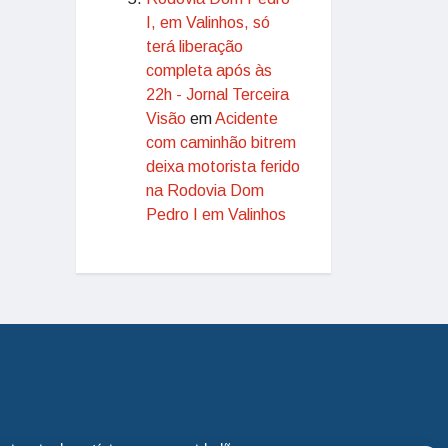
I, em Valinhos, só
terá liberação
completa após às
22h - Jornal Terceira
Visão
em
Acidente
com caminhão bitrem
deixa motorista ferido
na Rodovia Dom
Pedro I em Valinhos