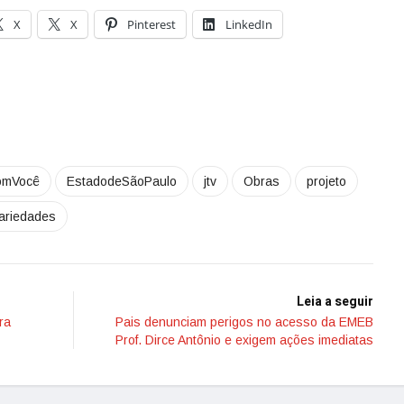
X
X
Pinterest
LinkedIn
omVocê
EstadodeSãoPaulo
jtv
Obras
projeto
ariedades
Leia a seguir
ra
Pais denunciam perigos no acesso da EMEB
Prof. Dirce Antônio e exigem ações imediatas