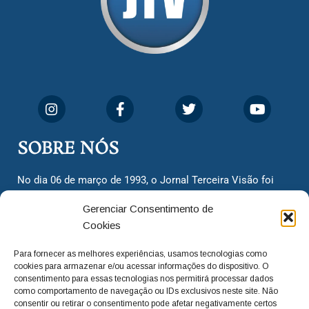
SOBRE NÓS
No dia 06 de março de 1993, o Jornal Terceira Visão foi
fundado para ser uma terceira via de notícias para os
Gerenciar Consentimento de
cidadãos valinhenses, já que naquela época só existiam
Cookies
dois jornais. Há mais de 30 anos, o jornal continua
assumindo o papel de ser a ‘voz do povo’ e continuamos
Para fornecer as melhores experiências, usamos tecnologias como
com o foco de trazer as melhores notícias. Nunca
cookies para armazenar e/ou acessar informações do dispositivo. O
deixamos de lado as necessidades do cidadão, sempre
consentimento para essas tecnologias nos permitirá processar dados
como comportamento de navegação ou IDs exclusivos neste site. Não
questionando os órgãos públicos em busca de melhorias
consentir ou retirar o consentimento pode afetar negativamente certos