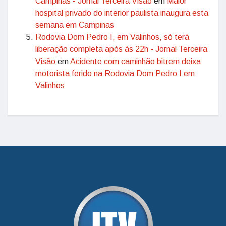
Campinas - Jornal Terceira Visão
em
Maior
hospital privado do interior paulista inaugura esta
semana em Campinas
Rodovia Dom Pedro I, em Valinhos, só terá
liberação completa após às 22h - Jornal Terceira
Visão
em
Acidente com caminhão bitrem deixa
motorista ferido na Rodovia Dom Pedro I em
Valinhos