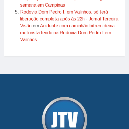
semana em Campinas
Rodovia Dom Pedro I, em Valinhos, só terá
liberação completa após às 22h - Jornal Terceira
Visão
em
Acidente com caminhão bitrem deixa
motorista ferido na Rodovia Dom Pedro I em
Valinhos