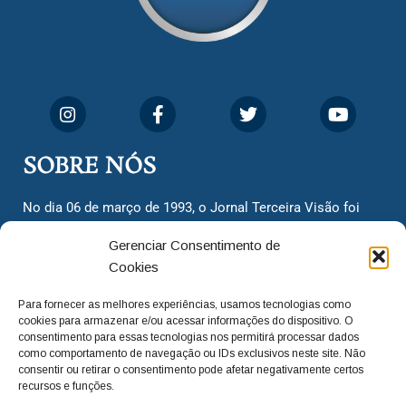
SOBRE NÓS
No dia 06 de março de 1993, o Jornal Terceira Visão foi
fundado para ser uma terceira via de notícias para os
Gerenciar Consentimento de
cidadãos valinhenses, já que naquela época só existiam
Cookies
dois jornais. Há mais de 30 anos, o jornal continua
assumindo o papel de ser a ‘voz do povo’ e continuamos
Para fornecer as melhores experiências, usamos tecnologias como
com o foco de trazer as melhores notícias. Nunca
cookies para armazenar e/ou acessar informações do dispositivo. O
deixamos de lado as necessidades do cidadão, sempre
consentimento para essas tecnologias nos permitirá processar dados
como comportamento de navegação ou IDs exclusivos neste site. Não
questionando os órgãos públicos em busca de melhorias
consentir ou retirar o consentimento pode afetar negativamente certos
para a cidade e sempre cobrando resoluções para casos
recursos e funções.
‘esquecidos’. Informar é a nossa missão!