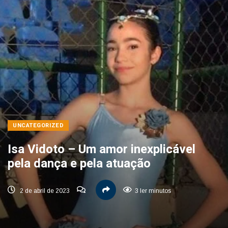
UNCATEGORIZED
Isa Vidoto – Um amor inexplicável
pela dança e pela atuação
2 de abril de 2023
3 ler minutos