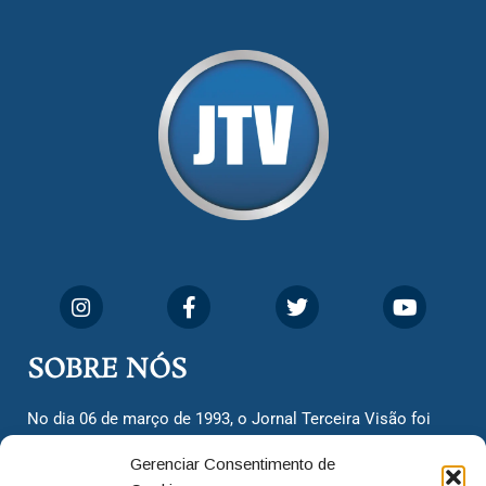
SOBRE NÓS
No dia 06 de março de 1993, o Jornal Terceira Visão foi
fundado para ser uma terceira via de notícias para os
Gerenciar Consentimento de
cidadãos valinhenses, já que naquela época só existiam