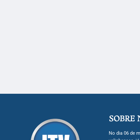
SOBRE 
No dia 06 de m