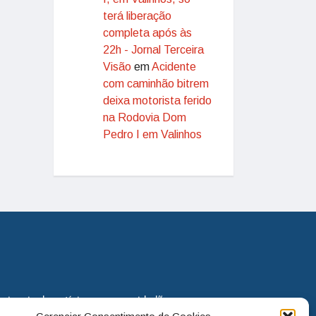
terá liberação
completa após às
22h - Jornal Terceira
Visão
em
Acidente
com caminhão bitrem
deixa motorista ferido
na Rodovia Dom
Pedro I em Valinhos
eira via de notícias para os cidadãos