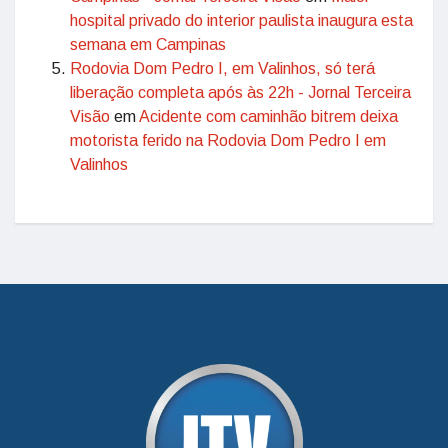
hospital privado do interior paulista inaugura esta
semana em Campinas
Rodovia Dom Pedro I, em Valinhos, só terá
liberação completa após às 22h - Jornal Terceira
Visão
em
Acidente com caminhão bitrem deixa
motorista ferido na Rodovia Dom Pedro I em
Valinhos