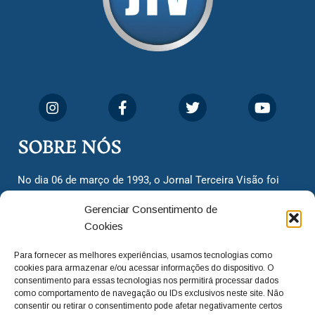
SOBRE NÓS
No dia 06 de março de 1993, o Jornal Terceira Visão foi
fundado para ser uma terceira via de notícias para os
Gerenciar Consentimento de
cidadãos valinhenses, já que naquela época só existiam
Cookies
dois jornais. Há mais de 30 anos, o jornal continua
assumindo o papel de ser a ‘voz do povo’ e continuamos
Para fornecer as melhores experiências, usamos tecnologias como
com o foco de trazer as melhores notícias. Nunca
cookies para armazenar e/ou acessar informações do dispositivo. O
deixamos de lado as necessidades do cidadão, sempre
consentimento para essas tecnologias nos permitirá processar dados
como comportamento de navegação ou IDs exclusivos neste site. Não
questionando os órgãos públicos em busca de melhorias
consentir ou retirar o consentimento pode afetar negativamente certos