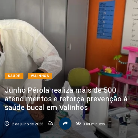
SAÚDE
VALINHOS
Junho Pérola realiza mais de 500
atendimentos e reforça prevenção à
saúde bucal em Valinhos
2 de julho de 2026
3 ler minutos