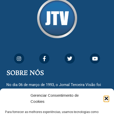
SOBRE NÓS
No dia 06 de março de 1993, o Jornal Terceira Visão foi
fundado para ser uma terceira via de notícias para os
Gerenciar Consentimento de
cidadãos valinhenses, já que naquela época só existiam
Cookies
dois jornais. Há mais de 30 anos, o jornal continua
assumindo o papel de ser a ‘voz do povo’ e continuamos
Para fornecer as melhores experiências, usamos tecnologias como