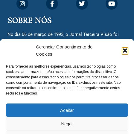
SOBRE NÓS
No dia 06 de março de 1993, o Jornal Terceira Visão foi
fundado para ser uma terceira via de notícias para os
Gerenciar Consentimento de
cidadãos valinhenses, já que naquela época só existiam
Cookies
dois jornais. Há mais de 30 anos, o jornal continua
assumindo o papel de ser a ‘voz do povo’ e continuamos
Para fornecer as melhores experiências, usamos tecnologias como
com o foco de trazer as melhores notícias. Nunca
cookies para armazenar e/ou acessar informações do dispositivo. O
deixamos de lado as necessidades do cidadão, sempre
consentimento para essas tecnologias nos permitirá processar dados
como comportamento de navegação ou IDs exclusivos neste site. Não
questionando os órgãos públicos em busca de melhorias
consentir ou retirar o consentimento pode afetar negativamente certos
para a cidade e sempre cobrando resoluções para casos
recursos e funções.
‘esquecidos’. Informar é a nossa missão!
Aceitar
adm@jtv.com.br
(19) 3929-6225
Negar
(19) 99450-1424