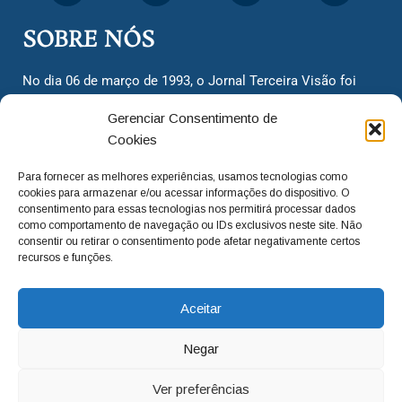
SOBRE NÓS
No dia 06 de março de 1993, o Jornal Terceira Visão foi
fundado para ser uma terceira via de notícias para os
Gerenciar Consentimento de
cidadãos valinhenses, já que naquela época só existiam
Cookies
dois jornais. Há mais de 30 anos, o jornal continua
assumindo o papel de ser a ‘voz do povo’ e continuamos
Para fornecer as melhores experiências, usamos tecnologias como
com o foco de trazer as melhores notícias. Nunca
cookies para armazenar e/ou acessar informações do dispositivo. O
deixamos de lado as necessidades do cidadão, sempre
consentimento para essas tecnologias nos permitirá processar dados
como comportamento de navegação ou IDs exclusivos neste site. Não
questionando os órgãos públicos em busca de melhorias
consentir ou retirar o consentimento pode afetar negativamente certos
para a cidade e sempre cobrando resoluções para casos
recursos e funções.
‘esquecidos’. Informar é a nossa missão!
Aceitar
adm@jtv.com.br
(19) 3929-6225
Negar
(19) 99450-1424
Ver preferências