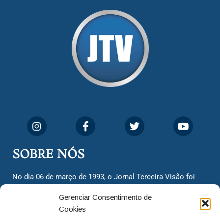
SOBRE NÓS
No dia 06 de março de 1993, o Jornal Terceira Visão foi
fundado para ser uma terceira via de notícias para os
Gerenciar Consentimento de
cidadãos valinhenses, já que naquela época só existiam
Cookies
dois jornais. Há mais de 30 anos, o jornal continua