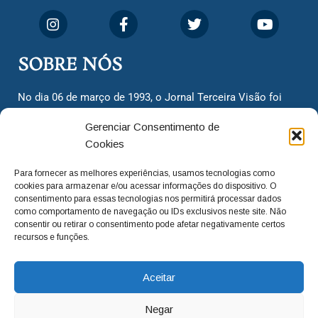
SOBRE NÓS
No dia 06 de março de 1993, o Jornal Terceira Visão foi
fundado para ser uma terceira via de notícias para os
Gerenciar Consentimento de
cidadãos valinhenses, já que naquela época só existiam
Cookies
dois jornais. Há mais de 30 anos, o jornal continua
assumindo o papel de ser a ‘voz do povo’ e continuamos
Para fornecer as melhores experiências, usamos tecnologias como
com o foco de trazer as melhores notícias. Nunca
cookies para armazenar e/ou acessar informações do dispositivo. O
deixamos de lado as necessidades do cidadão, sempre
consentimento para essas tecnologias nos permitirá processar dados
como comportamento de navegação ou IDs exclusivos neste site. Não
questionando os órgãos públicos em busca de melhorias
consentir ou retirar o consentimento pode afetar negativamente certos
para a cidade e sempre cobrando resoluções para casos
recursos e funções.
‘esquecidos’. Informar é a nossa missão!
Aceitar
adm@jtv.com.br
(19) 3929-6225
Negar