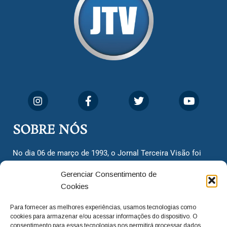
SOBRE NÓS
No dia 06 de março de 1993, o Jornal Terceira Visão foi
fundado para ser uma terceira via de notícias para os
Gerenciar Consentimento de
cidadãos valinhenses, já que naquela época só existiam
Cookies
dois jornais. Há mais de 30 anos, o jornal continua
assumindo o papel de ser a ‘voz do povo’ e continuamos
Para fornecer as melhores experiências, usamos tecnologias como
com o foco de trazer as melhores notícias. Nunca
cookies para armazenar e/ou acessar informações do dispositivo. O
deixamos de lado as necessidades do cidadão, sempre
consentimento para essas tecnologias nos permitirá processar dados