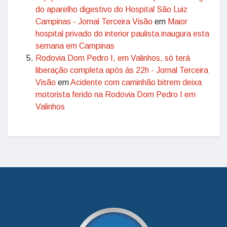
do aparelho digestivo do Hospital São Luiz
Campinas - Jornal Terceira Visão
em
Maior
hospital privado do interior paulista inaugura esta
semana em Campinas
Rodovia Dom Pedro I, em Valinhos, só terá
liberação completa após às 22h - Jornal Terceira
Visão
em
Acidente com caminhão bitrem deixa
motorista ferido na Rodovia Dom Pedro I em
Valinhos