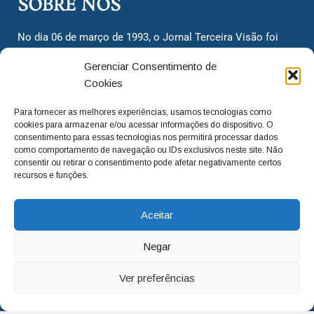
SOBRE NÓS
No dia 06 de março de 1993, o Jornal Terceira Visão foi
fundado para ser uma terceira via de notícias para os
Gerenciar Consentimento de
cidadãos valinhenses, já que naquela época só existiam
Cookies
dois jornais. Há mais de 30 anos, o jornal continua
assumindo o papel de ser a ‘voz do povo’ e continuamos
Para fornecer as melhores experiências, usamos tecnologias como
com o foco de trazer as melhores notícias. Nunca
cookies para armazenar e/ou acessar informações do dispositivo. O
deixamos de lado as necessidades do cidadão, sempre
consentimento para essas tecnologias nos permitirá processar dados
como comportamento de navegação ou IDs exclusivos neste site. Não
questionando os órgãos públicos em busca de melhorias
consentir ou retirar o consentimento pode afetar negativamente certos
para a cidade e sempre cobrando resoluções para casos
recursos e funções.
‘esquecidos’. Informar é a nossa missão!
Aceitar
adm@jtv.com.br
(19) 3929-6225
Negar
(19) 99450-1424
Ver preferências