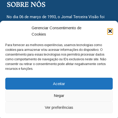
SOBRE NÓS
No dia 06 de março de 1993, o Jornal Terceira Visão foi
fundado para ser uma terceira via de notícias para os
Gerenciar Consentimento de
cidadãos valinhenses, já que naquela época só existiam
Cookies
dois jornais. Há mais de 30 anos, o jornal continua
assumindo o papel de ser a ‘voz do povo’ e continuamos
Para fornecer as melhores experiências, usamos tecnologias como
com o foco de trazer as melhores notícias. Nunca
cookies para armazenar e/ou acessar informações do dispositivo. O
deixamos de lado as necessidades do cidadão, sempre
consentimento para essas tecnologias nos permitirá processar dados
como comportamento de navegação ou IDs exclusivos neste site. Não
questionando os órgãos públicos em busca de melhorias
consentir ou retirar o consentimento pode afetar negativamente certos
para a cidade e sempre cobrando resoluções para casos
recursos e funções.
‘esquecidos’. Informar é a nossa missão!
Aceitar
adm@jtv.com.br
(19) 3929-6225
Negar
(19) 99450-1424
Ver preferências