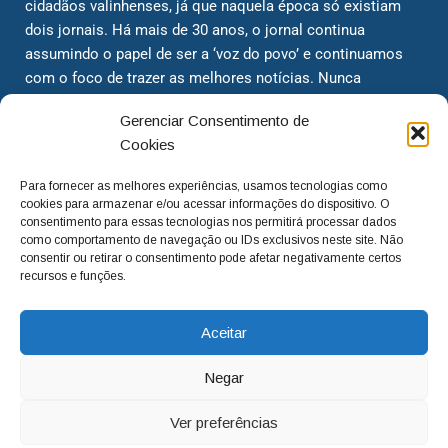
cidadãos valinhenses, já que naquela época só existiam
dois jornais. Há mais de 30 anos, o jornal continua
assumindo o papel de ser a ‘voz do povo’ e continuamos
com o foco de trazer as melhores notícias. Nunca
deixamos de lado as necessidades do cidadão, sempre
Gerenciar Consentimento de
questionando os órgãos públicos em busca de melhorias
Cookies
para a cidade e sempre cobrando resoluções para casos
‘esquecidos’. Informar é a nossa missão!
Para fornecer as melhores experiências, usamos tecnologias como
cookies para armazenar e/ou acessar informações do dispositivo. O
consentimento para essas tecnologias nos permitirá processar dados
adm@jtv.com.br
(19) 3929-6225
como comportamento de navegação ou IDs exclusivos neste site. Não
consentir ou retirar o consentimento pode afetar negativamente certos
(19) 99450-1424
recursos e funções.
Aceitar
Negar
Ver preferências