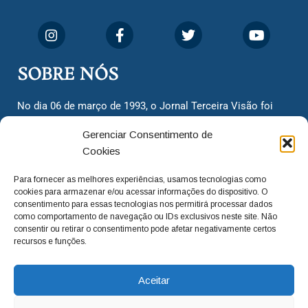
SOBRE NÓS
No dia 06 de março de 1993, o Jornal Terceira Visão foi
fundado para ser uma terceira via de notícias para os
Gerenciar Consentimento de
cidadãos valinhenses, já que naquela época só existiam
Cookies
dois jornais. Há mais de 30 anos, o jornal continua
assumindo o papel de ser a ‘voz do povo’ e continuamos
Para fornecer as melhores experiências, usamos tecnologias como
com o foco de trazer as melhores notícias. Nunca
cookies para armazenar e/ou acessar informações do dispositivo. O
deixamos de lado as necessidades do cidadão, sempre
consentimento para essas tecnologias nos permitirá processar dados
como comportamento de navegação ou IDs exclusivos neste site. Não
questionando os órgãos públicos em busca de melhorias
consentir ou retirar o consentimento pode afetar negativamente certos
para a cidade e sempre cobrando resoluções para casos
recursos e funções.
‘esquecidos’. Informar é a nossa missão!
Aceitar
adm@jtv.com.br
(19) 3929-6225