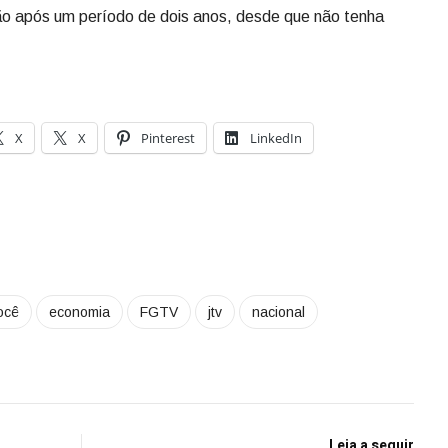
são após um período de dois anos, desde que não tenha
X
X
Pinterest
LinkedIn
ocê
economia
FGTV
jtv
nacional
Leia a seguir