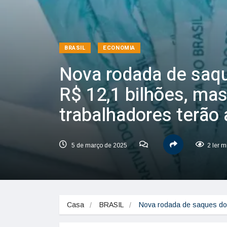
BRASIL
ECONOMIA
Nova rodada de saqu
R$ 12,1 bilhões, ma
trabalhadores terão 
5 de março de 2025
2 ler m
Casa
BRASIL
Nova rodada de saques do