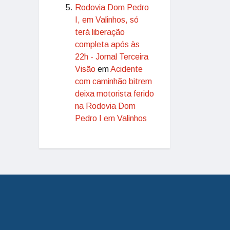
Rodovia Dom Pedro
I, em Valinhos, só
terá liberação
completa após às
22h - Jornal Terceira
Visão
em
Acidente
com caminhão bitrem
deixa motorista ferido
na Rodovia Dom
Pedro I em Valinhos