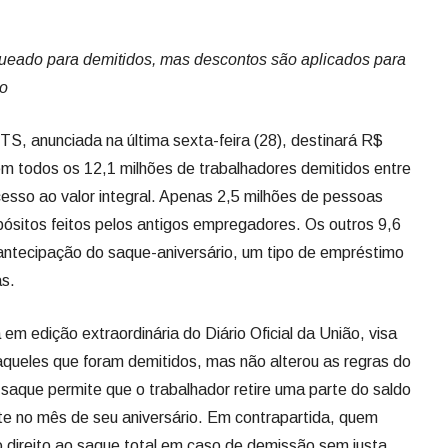
queado para demitidos, mas descontos são aplicados para
io
, anunciada na última sexta-feira (28), destinará R$
m todos os 12,1 milhões de trabalhadores demitidos entre
cesso ao valor integral. Apenas 2,5 milhões de pessoas
pósitos feitos pelos antigos empregadores. Os outros 9,6
antecipação do saque-aniversário, um tipo de empréstimo
as.
em edição extraordinária do Diário Oficial da União, visa
 aqueles que foram demitidos, mas não alterou as regras do
saque permite que o trabalhador retire uma parte do saldo
 no mês de seu aniversário. Em contrapartida, quem
o direito ao saque total em caso de demissão sem justa