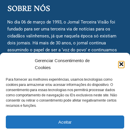
SOBRE NÓS
No dia 06 de março de 1993, o Jornal Terceira Visão foi
fundado para ser uma terceira via de notícias para os
cidadãos valinhenses, já que naquela época só existiam
dois jornais. Há mais de 30 anos, o jornal continua
assumindo o papel de ser a ‘voz do povo’ e continuamos
com o foco de trazer as melhores notícias. Nunca
Gerenciar Consentimento de
deixamos de lado as necessidades do cidadão, sempre
Cookies
questionando os órgãos públicos em busca de melhorias
para a cidade e sempre cobrando resoluções para casos
Para fornecer as melhores experiências, usamos tecnologias como
‘esquecidos’. Informar é a nossa missão!
cookies para armazenar e/ou acessar informações do dispositivo. O
consentimento para essas tecnologias nos permitirá processar dados
como comportamento de navegação ou IDs exclusivos neste site. Não
consentir ou retirar o consentimento pode afetar negativamente certos
adm@jtv.com.br
(19) 3929-6225
recursos e funções.
(19) 99450-1424
Aceitar