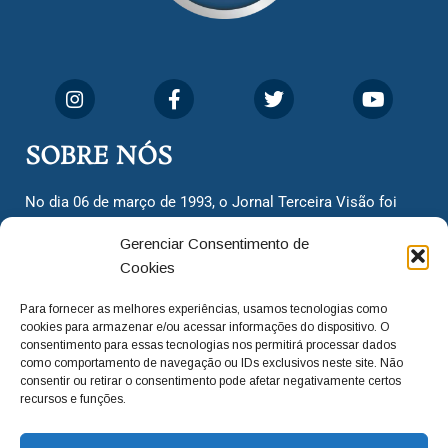
SOBRE NÓS
No dia 06 de março de 1993, o Jornal Terceira Visão foi
fundado para ser uma terceira via de notícias para os
Gerenciar Consentimento de
cidadãos valinhenses, já que naquela época só existiam
Cookies
dois jornais. Há mais de 30 anos, o jornal continua
assumindo o papel de ser a ‘voz do povo’ e continuamos
Para fornecer as melhores experiências, usamos tecnologias como
com o foco de trazer as melhores notícias. Nunca
cookies para armazenar e/ou acessar informações do dispositivo. O
deixamos de lado as necessidades do cidadão, sempre
consentimento para essas tecnologias nos permitirá processar dados
como comportamento de navegação ou IDs exclusivos neste site. Não
questionando os órgãos públicos em busca de melhorias
consentir ou retirar o consentimento pode afetar negativamente certos
para a cidade e sempre cobrando resoluções para casos
recursos e funções.
‘esquecidos’. Informar é a nossa missão!