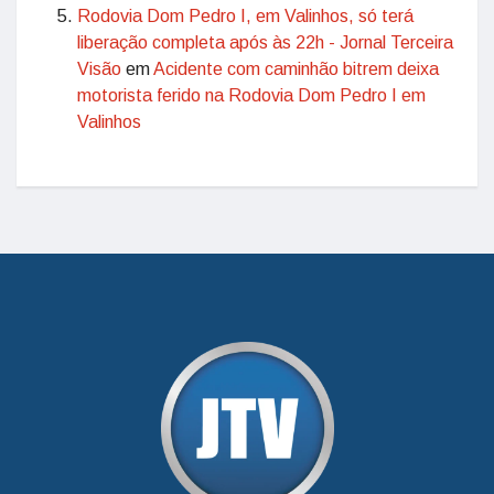
Rodovia Dom Pedro I, em Valinhos, só terá
liberação completa após às 22h - Jornal Terceira
Visão
em
Acidente com caminhão bitrem deixa
motorista ferido na Rodovia Dom Pedro I em
Valinhos