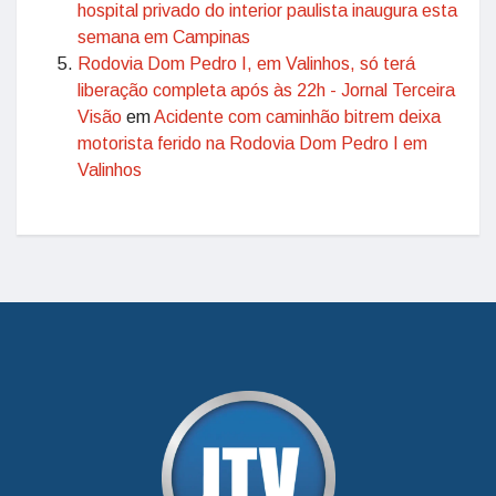
hospital privado do interior paulista inaugura esta
semana em Campinas
Rodovia Dom Pedro I, em Valinhos, só terá
liberação completa após às 22h - Jornal Terceira
Visão
em
Acidente com caminhão bitrem deixa
motorista ferido na Rodovia Dom Pedro I em
Valinhos