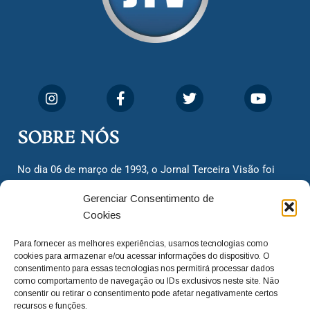
SOBRE NÓS
No dia 06 de março de 1993, o Jornal Terceira Visão foi
fundado para ser uma terceira via de notícias para os
Gerenciar Consentimento de
cidadãos valinhenses, já que naquela época só existiam
Cookies
dois jornais. Há mais de 30 anos, o jornal continua
assumindo o papel de ser a ‘voz do povo’ e continuamos
Para fornecer as melhores experiências, usamos tecnologias como
com o foco de trazer as melhores notícias. Nunca
cookies para armazenar e/ou acessar informações do dispositivo. O
deixamos de lado as necessidades do cidadão, sempre
consentimento para essas tecnologias nos permitirá processar dados
como comportamento de navegação ou IDs exclusivos neste site. Não
questionando os órgãos públicos em busca de melhorias
consentir ou retirar o consentimento pode afetar negativamente certos
para a cidade e sempre cobrando resoluções para casos
recursos e funções.