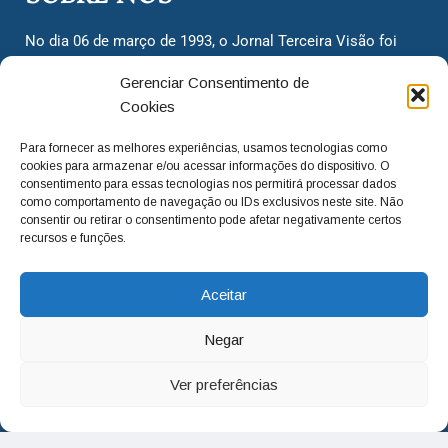
No dia 06 de março de 1993, o Jornal Terceira Visão foi
fundado para ser uma terceira via de notícias para os
Gerenciar Consentimento de
cidadãos valinhenses, já que naquela época só existiam
Cookies
dois jornais. Há mais de 30 anos, o jornal continua
assumindo o papel de ser a ‘voz do povo’ e continuamos
Para fornecer as melhores experiências, usamos tecnologias como
com o foco de trazer as melhores notícias. Nunca
cookies para armazenar e/ou acessar informações do dispositivo. O
deixamos de lado as necessidades do cidadão, sempre
consentimento para essas tecnologias nos permitirá processar dados
como comportamento de navegação ou IDs exclusivos neste site. Não
questionando os órgãos públicos em busca de melhorias
consentir ou retirar o consentimento pode afetar negativamente certos
para a cidade e sempre cobrando resoluções para casos
recursos e funções.
‘esquecidos’. Informar é a nossa missão!
Aceitar
adm@jtv.com.br
(19) 3929-6225
Negar
(19) 99450-1424
Ver preferências