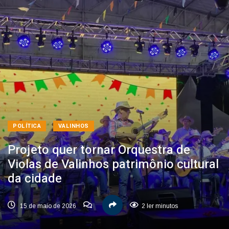
POLÍTICA
VALINHOS
Projeto quer tornar Orquestra de
Violas de Valinhos patrimônio cultural
da cidade
15 de maio de 2026
2 ler minutos