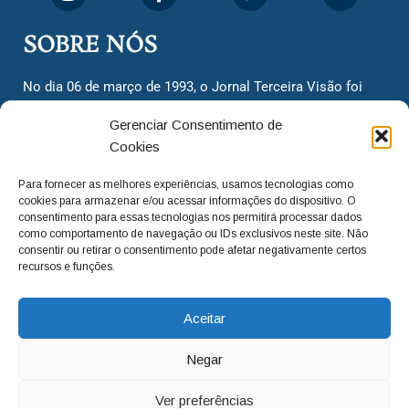
SOBRE NÓS
No dia 06 de março de 1993, o Jornal Terceira Visão foi
fundado para ser uma terceira via de notícias para os
Gerenciar Consentimento de
cidadãos valinhenses, já que naquela época só existiam
Cookies
dois jornais. Há mais de 30 anos, o jornal continua
assumindo o papel de ser a ‘voz do povo’ e continuamos
Para fornecer as melhores experiências, usamos tecnologias como
com o foco de trazer as melhores notícias. Nunca
cookies para armazenar e/ou acessar informações do dispositivo. O
deixamos de lado as necessidades do cidadão, sempre
consentimento para essas tecnologias nos permitirá processar dados
como comportamento de navegação ou IDs exclusivos neste site. Não
questionando os órgãos públicos em busca de melhorias
consentir ou retirar o consentimento pode afetar negativamente certos
para a cidade e sempre cobrando resoluções para casos
recursos e funções.
‘esquecidos’. Informar é a nossa missão!
Aceitar
adm@jtv.com.br
(19) 3929-6225
Negar
(19) 99450-1424
Ver preferências