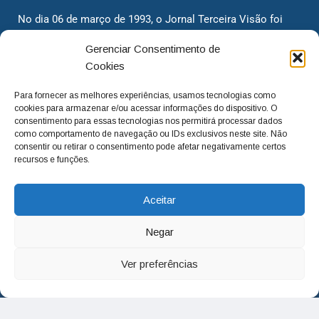
No dia 06 de março de 1993, o Jornal Terceira Visão foi
fundado para ser uma terceira via de notícias para os
Gerenciar Consentimento de
cidadãos valinhenses, já que naquela época só existiam
Cookies
dois jornais. Há mais de 30 anos, o jornal continua
assumindo o papel de ser a ‘voz do povo’ e continuamos
Para fornecer as melhores experiências, usamos tecnologias como
com o foco de trazer as melhores notícias. Nunca
cookies para armazenar e/ou acessar informações do dispositivo. O
deixamos de lado as necessidades do cidadão, sempre
consentimento para essas tecnologias nos permitirá processar dados
como comportamento de navegação ou IDs exclusivos neste site. Não
questionando os órgãos públicos em busca de melhorias
consentir ou retirar o consentimento pode afetar negativamente certos
para a cidade e sempre cobrando resoluções para casos
recursos e funções.
‘esquecidos’. Informar é a nossa missão!
Aceitar
adm@jtv.com.br
(19) 3929-6225
Negar
(19) 99450-1424
Ver preferências