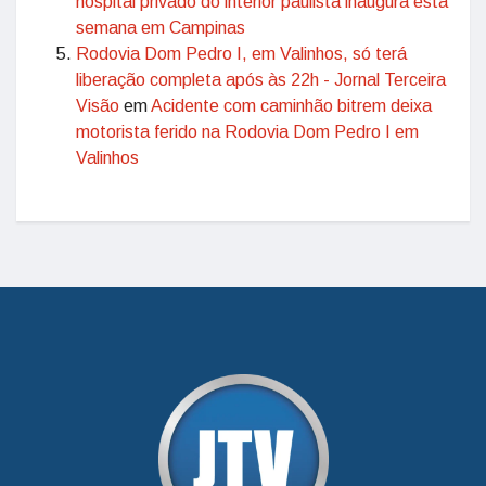
hospital privado do interior paulista inaugura esta
semana em Campinas
Rodovia Dom Pedro I, em Valinhos, só terá
liberação completa após às 22h - Jornal Terceira
Visão
em
Acidente com caminhão bitrem deixa
motorista ferido na Rodovia Dom Pedro I em
Valinhos