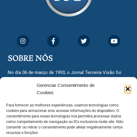
SOBRE NÓS
No dia 06 de março de 1993, o Jornal Terceira Visão foi
fundado para ser uma terceira via de notícias para os
Gerenciar Consentimento de
cidadãos valinhenses, já que naquela época só existiam
Cookies
dois jornais. Há mais de 30 anos, o jornal continua
assumindo o papel de ser a ‘voz do povo’ e continuamos
Para fornecer as melhores experiências, usamos tecnologias como
com o foco de trazer as melhores notícias. Nunca
cookies para armazenar e/ou acessar informações do dispositivo. O
deixamos de lado as necessidades do cidadão, sempre
consentimento para essas tecnologias nos permitirá processar dados
como comportamento de navegação ou IDs exclusivos neste site. Não
questionando os órgãos públicos em busca de melhorias
consentir ou retirar o consentimento pode afetar negativamente certos
para a cidade e sempre cobrando resoluções para casos
recursos e funções.