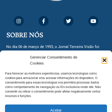
SOBRE NÓS
No dia 06 de março de 1993, o Jornal Terceira Visão foi
fundado para ser uma terceira via de notícias para os
Gerenciar Consentimento de
cidadãos valinhenses, já que naquela época só existiam
Cookies
dois jornais. Há mais de 30 anos, o jornal continua
assumindo o papel de ser a ‘voz do povo’ e continuamos
Para fornecer as melhores experiências, usamos tecnologias como
com o foco de trazer as melhores notícias. Nunca
cookies para armazenar e/ou acessar informações do dispositivo. O
deixamos de lado as necessidades do cidadão, sempre
consentimento para essas tecnologias nos permitirá processar dados
como comportamento de navegação ou IDs exclusivos neste site. Não
questionando os órgãos públicos em busca de melhorias
consentir ou retirar o consentimento pode afetar negativamente certos
para a cidade e sempre cobrando resoluções para casos
recursos e funções.
‘esquecidos’. Informar é a nossa missão!
Aceitar