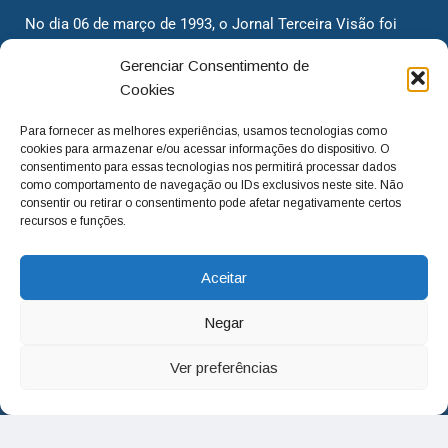
No dia 06 de março de 1993, o Jornal Terceira Visão foi
fundado para ser uma terceira via de notícias para os
Gerenciar Consentimento de
cidadãos valinhenses, já que naquela época só existiam
Cookies
dois jornais. Há mais de 30 anos, o jornal continua
assumindo o papel de ser a ‘voz do povo’ e continuamos
Para fornecer as melhores experiências, usamos tecnologias como
com o foco de trazer as melhores notícias. Nunca
cookies para armazenar e/ou acessar informações do dispositivo. O
deixamos de lado as necessidades do cidadão, sempre
consentimento para essas tecnologias nos permitirá processar dados
como comportamento de navegação ou IDs exclusivos neste site. Não
questionando os órgãos públicos em busca de melhorias
consentir ou retirar o consentimento pode afetar negativamente certos
para a cidade e sempre cobrando resoluções para casos
recursos e funções.
‘esquecidos’. Informar é a nossa missão!
Aceitar
adm@jtv.com.br
(19) 3929-6225
Negar
(19) 99450-1424
Ver preferências