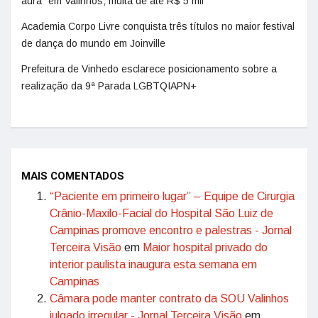
aura” em Valinhos; multa de até R$ 5 mil
Academia Corpo Livre conquista três títulos no maior festival
de dança do mundo em Joinville
Prefeitura de Vinhedo esclarece posicionamento sobre a
realização da 9ª Parada LGBTQIAPN+
MAIS COMENTADOS
“Paciente em primeiro lugar” – Equipe de Cirurgia
Crânio-Maxilo-Facial do Hospital São Luiz de
Campinas promove encontro e palestras - Jornal
Terceira Visão
em
Maior hospital privado do
interior paulista inaugura esta semana em
Campinas
Câmara pode manter contrato da SOU Valinhos
julgado irregular - Jornal Terceira Visão
em