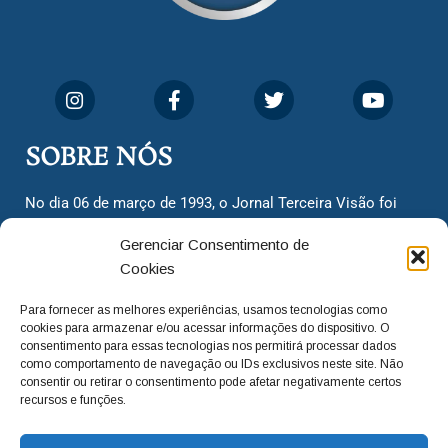
SOBRE NÓS
No dia 06 de março de 1993, o Jornal Terceira Visão foi
fundado para ser uma terceira via de notícias para os
Gerenciar Consentimento de
cidadãos valinhenses, já que naquela época só existiam
Cookies
dois jornais. Há mais de 30 anos, o jornal continua
assumindo o papel de ser a ‘voz do povo’ e continuamos
Para fornecer as melhores experiências, usamos tecnologias como
com o foco de trazer as melhores notícias. Nunca
cookies para armazenar e/ou acessar informações do dispositivo. O
deixamos de lado as necessidades do cidadão, sempre
consentimento para essas tecnologias nos permitirá processar dados
como comportamento de navegação ou IDs exclusivos neste site. Não
questionando os órgãos públicos em busca de melhorias
consentir ou retirar o consentimento pode afetar negativamente certos
para a cidade e sempre cobrando resoluções para casos
recursos e funções.
‘esquecidos’. Informar é a nossa missão!