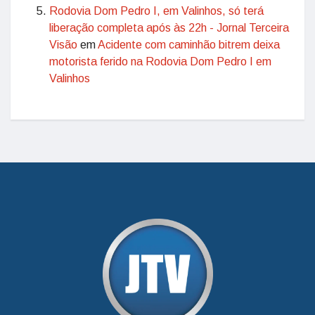
Rodovia Dom Pedro I, em Valinhos, só terá
liberação completa após às 22h - Jornal Terceira
Visão
em
Acidente com caminhão bitrem deixa
motorista ferido na Rodovia Dom Pedro I em
Valinhos