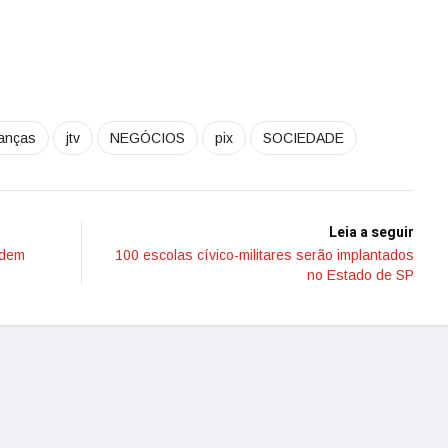
nanças
jtv
NEGÓCIOS
pix
SOCIEDADE
Leia a seguir
odem
100 escolas cívico-militares serão implantados
no Estado de SP