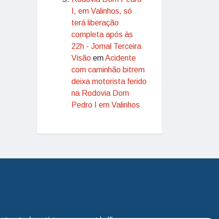
I, em Valinhos, só
terá liberação
completa após às
22h - Jornal Terceira
Visão
em
Acidente
com caminhão bitrem
deixa motorista ferido
na Rodovia Dom
Pedro I em Valinhos