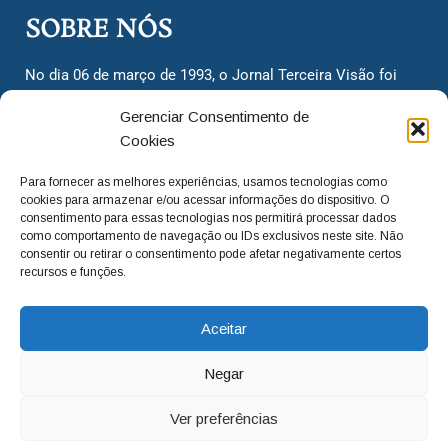
SOBRE NÓS
No dia 06 de março de 1993, o Jornal Terceira Visão foi
fundado para ser uma terceira via de notícias para os
Gerenciar Consentimento de
cidadãos valinhenses, já que naquela época só existiam
Cookies
dois jornais. Há mais de 30 anos, o jornal continua
assumindo o papel de ser a ‘voz do povo’ e continuamos
Para fornecer as melhores experiências, usamos tecnologias como
com o foco de trazer as melhores notícias. Nunca
cookies para armazenar e/ou acessar informações do dispositivo. O
deixamos de lado as necessidades do cidadão, sempre
consentimento para essas tecnologias nos permitirá processar dados
como comportamento de navegação ou IDs exclusivos neste site. Não
questionando os órgãos públicos em busca de melhorias
consentir ou retirar o consentimento pode afetar negativamente certos
para a cidade e sempre cobrando resoluções para casos
recursos e funções.
‘esquecidos’. Informar é a nossa missão!
Aceitar
adm@jtv.com.br
(19) 3929-6225
Negar
(19) 99450-1424
Ver preferências