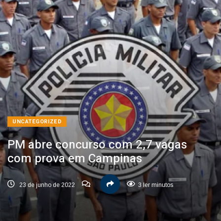
UNCATEGORIZED
PM abre concurso com 2,7 vagas
com prova em Campinas
23 de junho de 2022
3 ler minutos