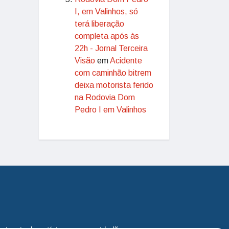
I, em Valinhos, só
terá liberação
completa após às
22h - Jornal Terceira
Visão
em
Acidente
com caminhão bitrem
deixa motorista ferido
na Rodovia Dom
Pedro I em Valinhos