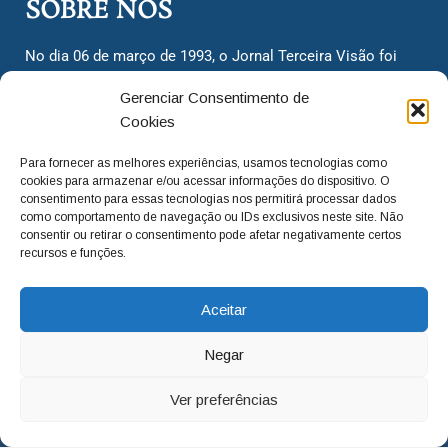
SOBRE NÓS
No dia 06 de março de 1993, o Jornal Terceira Visão foi
fundado para ser uma terceira via de notícias para os
Gerenciar Consentimento de
cidadãos valinhenses, já que naquela época só existiam
Cookies
dois jornais. Há mais de 30 anos, o jornal continua
assumindo o papel de ser a ‘voz do povo’ e continuamos
Para fornecer as melhores experiências, usamos tecnologias como
com o foco de trazer as melhores notícias. Nunca
cookies para armazenar e/ou acessar informações do dispositivo. O
deixamos de lado as necessidades do cidadão, sempre
consentimento para essas tecnologias nos permitirá processar dados
como comportamento de navegação ou IDs exclusivos neste site. Não
questionando os órgãos públicos em busca de melhorias
consentir ou retirar o consentimento pode afetar negativamente certos
para a cidade e sempre cobrando resoluções para casos
recursos e funções.
‘esquecidos’. Informar é a nossa missão!
Aceitar
adm@jtv.com.br
(19) 3929-6225
Negar
(19) 99450-1424
Ver preferências