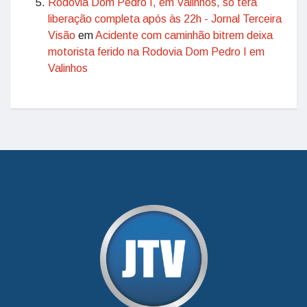
Rodovia Dom Pedro I, em Valinhos, só terá
liberação completa após às 22h - Jornal Terceira
Visão
em
Acidente com caminhão bitrem deixa
motorista ferido na Rodovia Dom Pedro I em
Valinhos