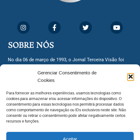
SOBRE NÓS
No dia 06 de março de 1993, o Jornal Terceira Visão foi
fundado para ser uma terceira via de notícias para os
Gerenciar Consentimento de
cidadãos valinhenses, já que naquela época só existiam
Cookies
dois jornais. Há mais de 30 anos, o jornal continua
assumindo o papel de ser a ‘voz do povo’ e continuamos
Para fornecer as melhores experiências, usamos tecnologias como
com o foco de trazer as melhores notícias. Nunca
cookies para armazenar e/ou acessar informações do dispositivo. O
deixamos de lado as necessidades do cidadão, sempre
consentimento para essas tecnologias nos permitirá processar dados
como comportamento de navegação ou IDs exclusivos neste site. Não
questionando os órgãos públicos em busca de melhorias
consentir ou retirar o consentimento pode afetar negativamente certos
para a cidade e sempre cobrando resoluções para casos
recursos e funções.
‘esquecidos’. Informar é a nossa missão!
Aceitar