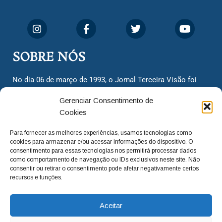
SOBRE NÓS
No dia 06 de março de 1993, o Jornal Terceira Visão foi
fundado para ser uma terceira via de notícias para os
Gerenciar Consentimento de
cidadãos valinhenses, já que naquela época só existiam
Cookies
dois jornais. Há mais de 30 anos, o jornal continua
assumindo o papel de ser a ‘voz do povo’ e continuamos
Para fornecer as melhores experiências, usamos tecnologias como
com o foco de trazer as melhores notícias. Nunca
cookies para armazenar e/ou acessar informações do dispositivo. O
deixamos de lado as necessidades do cidadão, sempre
consentimento para essas tecnologias nos permitirá processar dados
como comportamento de navegação ou IDs exclusivos neste site. Não
questionando os órgãos públicos em busca de melhorias
consentir ou retirar o consentimento pode afetar negativamente certos
para a cidade e sempre cobrando resoluções para casos
recursos e funções.
‘esquecidos’. Informar é a nossa missão!
Aceitar
adm@jtv.com.br
(19) 3929-6225