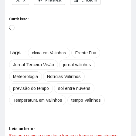
X
Pinterest
LinkedIn
Curtir isso:
Tags
:
clima em Valinhos
Frente Fria
Jornal Terceira Visão
jornal valinhos
Meteorologia
Notícias Valinhos
previsão do tempo
sol entre nuvens
Temperatura em Valinhos
tempo Valinhos
Leia anterior
Semana começa com clima fresco e termina com chance