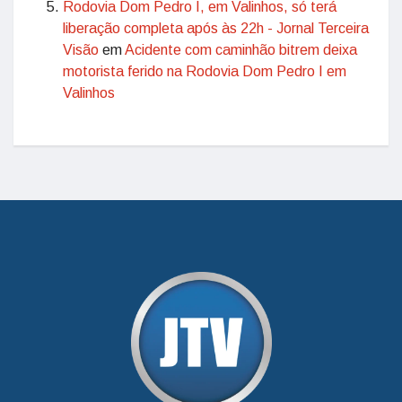
Rodovia Dom Pedro I, em Valinhos, só terá
liberação completa após às 22h - Jornal Terceira
Visão
em
Acidente com caminhão bitrem deixa
motorista ferido na Rodovia Dom Pedro I em
Valinhos