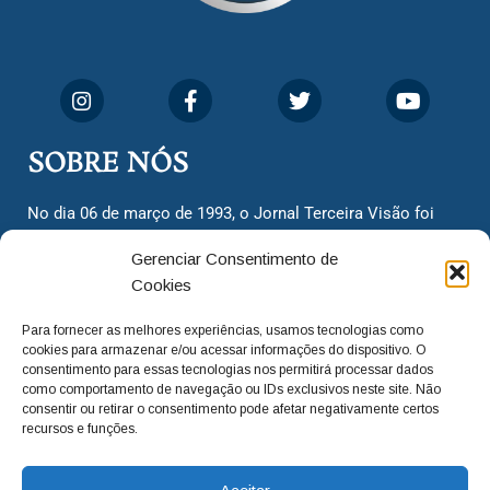
SOBRE NÓS
No dia 06 de março de 1993, o Jornal Terceira Visão foi
fundado para ser uma terceira via de notícias para os
Gerenciar Consentimento de
cidadãos valinhenses, já que naquela época só existiam
Cookies
dois jornais. Há mais de 30 anos, o jornal continua
assumindo o papel de ser a ‘voz do povo’ e continuamos
Para fornecer as melhores experiências, usamos tecnologias como
com o foco de trazer as melhores notícias. Nunca
cookies para armazenar e/ou acessar informações do dispositivo. O
deixamos de lado as necessidades do cidadão, sempre
consentimento para essas tecnologias nos permitirá processar dados
como comportamento de navegação ou IDs exclusivos neste site. Não
questionando os órgãos públicos em busca de melhorias
consentir ou retirar o consentimento pode afetar negativamente certos
para a cidade e sempre cobrando resoluções para casos
recursos e funções.
‘esquecidos’. Informar é a nossa missão!