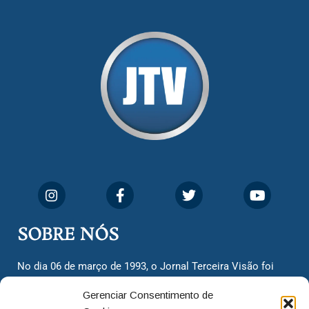
SOBRE NÓS
No dia 06 de março de 1993, o Jornal Terceira Visão foi
fundado para ser uma terceira via de notícias para os
Gerenciar Consentimento de
cidadãos valinhenses, já que naquela época só existiam